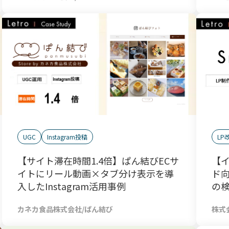
LP
UGC
Instagram投稿
【
【サイト滞在時間1.4倍】ぱん結びECサ
ド向
イトにリール動画×タブ分け表示を導
の検
入したInstagram活用事例
株式会
カネカ食品株式会社/ぱん結び