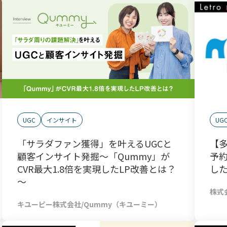
UG
UGC
インサイト
【
「サラダファン獲得」を叶えるUGCと
予約
顧客インサイト発掘～「Qummy」が
した
CVR最大1.8倍を実現したLP改善とは？
～
株式
キユーピー株式会社/Qummy（キユーミー）