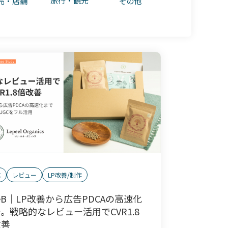
旅行・観光
売・店舗
その他
C
レビュー
LP改善/制作
ileB｜LP改善から広告PDCAの高速化
。戦略的なレビュー活用でCVR1.8
改善