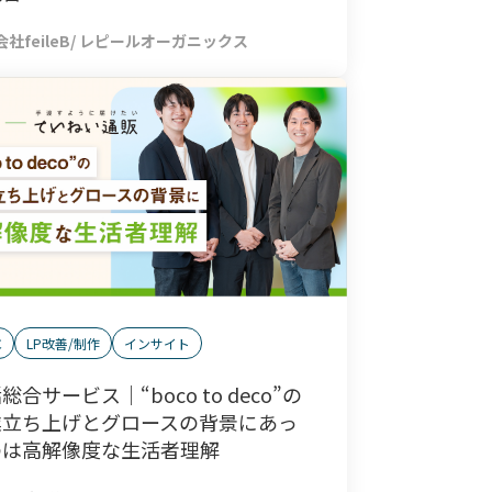
社feileB/ レピールオーガニックス
C
LP改善/制作
インサイト
総合サービス｜“boco to deco”の
業立ち上げとグロースの背景にあっ
のは高解像度な生活者理解