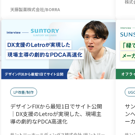
株式会
天藤製薬株式会社/BORRA
LP改善/制作
UG
デザインFIXから最短1日でサイト公開
サ
｜DX支援のLetroが実現した、現場主
ン
導の劇的なPDCA高速化
ーカ
サントリーホールディングス株式会社 /サントリー
サン