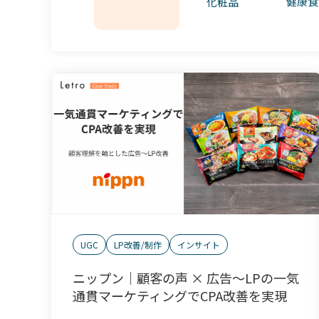
健康食
化粧品
UGC
LP改善/制作
インサイト
ニップン｜顧客の声 × 広告～LPの一気
通貫マーケティングでCPA改善を実現