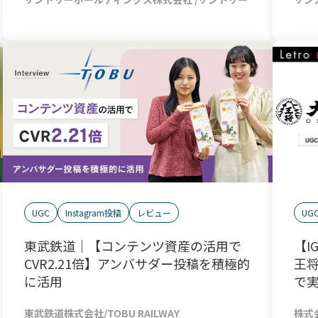
UG
UGC
Instagram投稿
レビュー
【I
東武鉄道｜【コンテンツ資産の活用で
王将
CVR2.21倍】アンバサダー投稿を積極的
で
に活用
株式
東武鉄道株式会社/TOBU RAILWAY