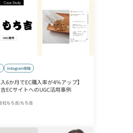
C
Instagram投稿
入6か月でEC購入率が4％アップ】
吉ECサイトへのUGC活用事例
会社もち吉/もち吉