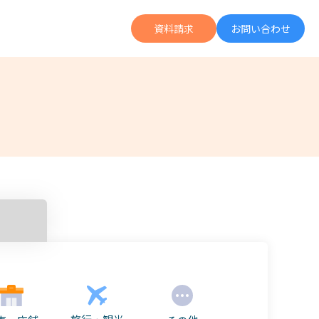
資料請求
お問い合わせ
の広告投資より何倍も成果に繋がる「Letro」の詳細がわかる
UGC運用がデジタル広告拡張の軸に。ZENBが語る「運用型UGC」のススメ