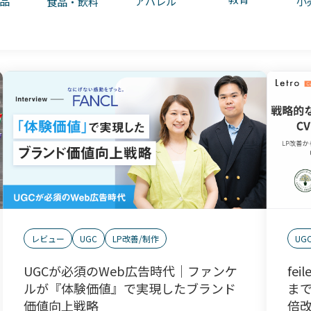
アパレル
小
品
食品・飲料
レビュー
UGC
LP改善/制作
UG
UGCが必須のWeb広告時代｜ファンケ
fe
ルが『体験価値』で実現したブランド
まで
価値向上戦略
倍