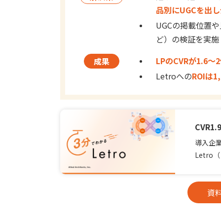
品別にUGCを出し
UGCの掲載位置や
ど）の検証を実施
LPのCVRが1.6
成果
Letroへの
ROIは1
CVR
導入企業
Letr
資