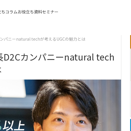
立ちコラム
お役立ち資料
セミナー
同額
ンパニーnatural techが考えるUGCの魅力とは
D2Cカンパニーnatural tech
は