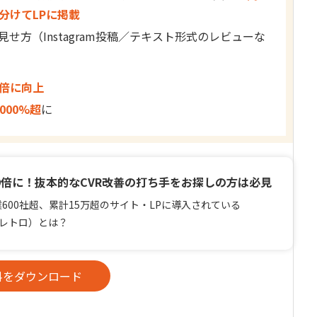
分けてLPに掲載
見せ方（Instagram投稿／テキスト形式のレビューな
～2倍に向上
,000%超
に
1.9倍に！抜本的なCVR改善の打ち手をお探しの方は必見
600社超、累計15万超のサイト・LPに導入されている
o（レトロ）とは？
料をダウンロード