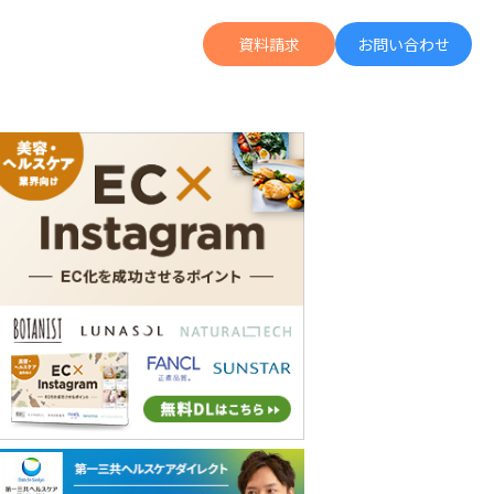
資料請求
お問い合わせ
の広告投資より何倍も成果に繋がる「Letro」の詳細がわかる
UGC運用がデジタル広告拡張の軸に。ZENBが語る「運用型UGC」のススメ