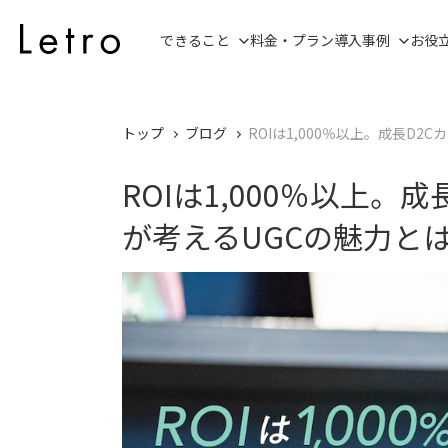
できること
料金・プラン
導入事例
お役
トップ
ブログ
ROIは1,000％以上。成長D2Cカ
ROIは1,000％以上。成長
が考えるUGCの魅力と