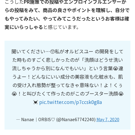
こうした
PR施策での投稿やエンプロインフルエンサーか
らの投稿をみて、商品の良さやポイントを理解し、自分で
もやってみたい、やってみてこうだったというお客様は確
実にいらっしゃる
と感じています。
聞いてください…🥺私がオルビスユー の開発をして
た時ものすごく悲しかったのが「洗顔はどうせ洗い
流しちゃうから別になんでもいい」という言葉😭違
うよー！どんなにいい成分の美容液も化粧水も、肌
の受け入れ態勢が整ってなきゃ意味ない！よ！くぅ
😭！と叫びたくて作ったのがこのブースター洗顔😭
💓
pic.twitter.com/p7ccsk0g8a
— Nanae｜ORBIS♡ (@Nanae67742240)
May 7, 2020