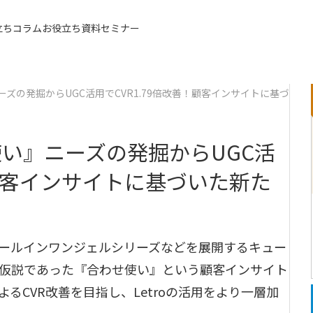
立ちコラム
お役立ち資料
セミナー
同額
ズの発掘からUGC活用でCVR1.79倍改善！顧客インサイトに基づ
い』ニーズの発掘からUGC活
！顧客インサイトに基づいた新た
ールインワンジェルシリーズなどを展開するキュー
仮説であった『合わせ使い』という顧客インサイト
るCVR改善を目指し、Letroの活用をより一層加