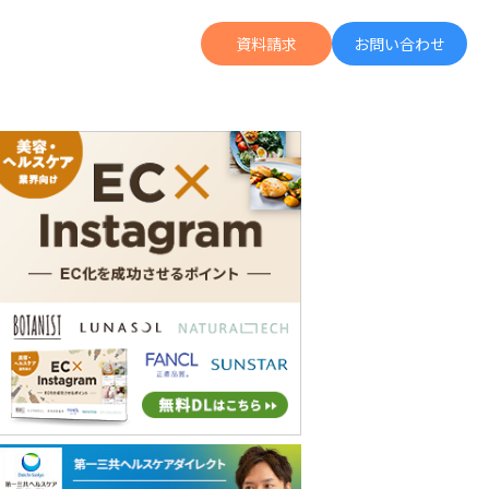
資料請求
お問い合わせ
の広告投資より何倍も成果に繋がる「Letro」の詳細がわかる
UGC運用がデジタル広告拡張の軸に。ZENBが語る「運用型UGC」のススメ