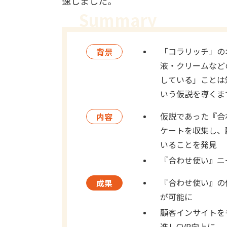
速しました。
「コラリッチ」の
背景
液・クリームなど
している」ことは
いう仮説を導くま
仮説であった『合
内容
ケートを収集し、
いることを発見
『合わせ使い』ニー
『合わせ使い』の
成果
が可能に
顧客インサイトを
進しCVR向上に