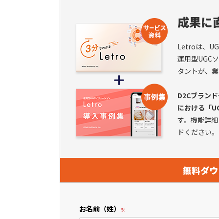
成果に直
Letroは
運用型UGC
タントが、業
D2Cブラン
における「U
す。機能詳細
ドください。
無料ダウ
お名前（姓）