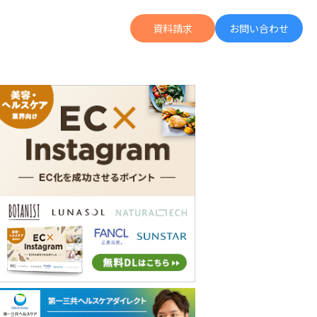
資料請求
お問い合わせ
の広告投資より何倍も成果に繋がる「Letro」の詳細がわかる
UGC運用がデジタル広告拡張の軸に。ZENBが語る「運用型UGC」のススメ