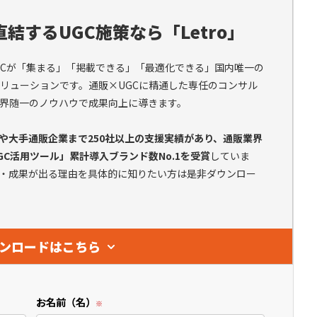
結するUGC施策なら「Letro」
、UGCが「集まる」「掲載できる」「最適化できる」国内唯一の
ソリューションです。通販×UGCに精通した専任のコンサル
界随一のノウハウで成果向上に導きます。
ドや大手通販企業まで250社以上の支援実績があり、通販業界
GC活用ツール」累計導入ブランド数No.1を受賞
していま
・成果が出る理由を具体的に知りたい方は是非ダウンロー
ンロードはこちら
お名前（名）