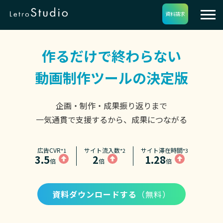
資料請求
作るだけで終わらない
動画制作ツールの決定版
企画・制作・成果振り返りまで
一気通貫で支援するから、成果につながる
広告CVR
サイト流入数
サイト滞在時間
*1
*2
*3
3.5
2
1.28
倍
倍
倍
資料ダウンロードする
（無料）