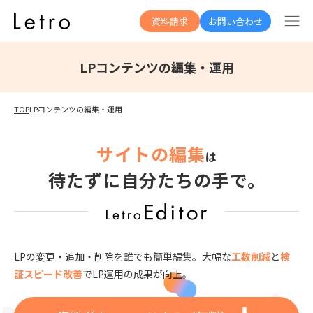
資料請求
お問い合わせ
LPコンテンツの編集・運用
TOP
LPコンテンツの編集・運用
サイトの編集
は
待たずに自分たちの手で。
LPの変更・追加・削除を誰でも簡単編集。
大幅な
工数削減
と
検
証スピード改善
でLP運用の成果が向上。