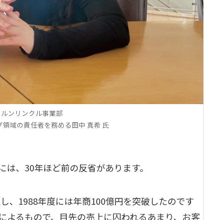
ホルンリンクル事業部
領域の責任者を務める田中 真希 氏
には、30年ほど前の反省があります。
し、1988年度には年商100億円を突破したのです
によるもので、目先の売上に囚われるあまり、お客