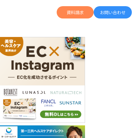
資料請求
お問い合わせ
の広告投資より何倍も成果に繋がる「Letro」の詳細がわかる
UGC運用がデジタル広告拡張の軸に。ZENBが語る「運用型UGC」のススメ