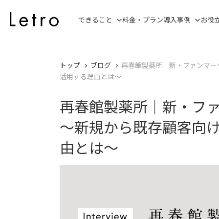
できること
料金・プラン
導入事例
お役
トップ
ブログ
再春館製薬所│新・ファンマーケ
活用する理由とは～
再春館製薬所│新・ファ
～新規から既存顧客向け
由とは～