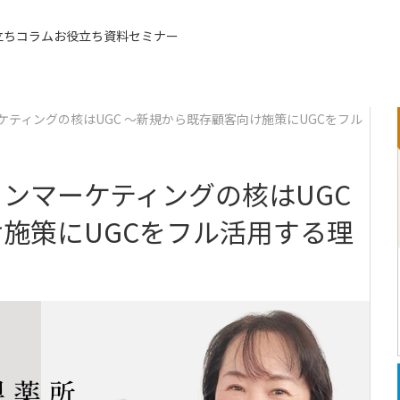
立ちコラム
お役立ち資料
セミナー
同額
ティングの核はUGC ～新規から既存顧客向け施策にUGCをフル
ンマーケティングの核はUGC
施策にUGCをフル活用する理