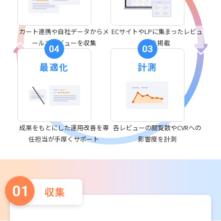
カート連携や自社データから
メ
ECサイトやLPに
集まったレビュ
ールでレビューを収集
ーを掲載
最適化
計測
成果をもとにした運用改善を
専
各レビューの閲覧数や
CVRへの
任担当が手厚くサポート
影響度を計測
収集