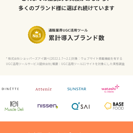
多くのブランド様に選ばれ続けています
* 株式会社ショッパーズアイ調べ(2022.1.7〜2.1)対象：ウェブサイト掲載機能を有する
UGC活用ツールサービス提供会社/概要：UGC活用ツール11サイトを対象にした実態調査