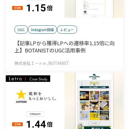
UGC
Instagram投稿
レビュー
【記事LPから獲得LPへの遷移率1.15倍に向
上】BOTANISTのUGC活用事例
株式会社Ｉ－ｎｅ /BOTANIST