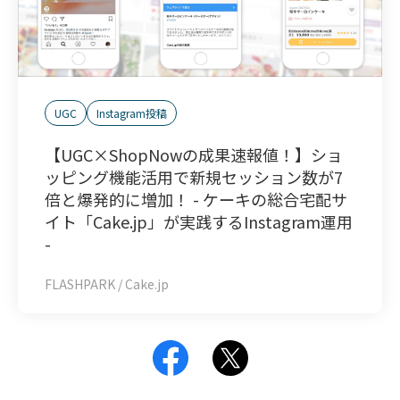
UGC
Instagram投稿
【UGC×ShopNowの成果速報値！】ショ
ッピング機能活用で新規セッション数が7
倍と爆発的に増加！ - ケーキの総合宅配サ
イト「Cake.jp」が実践するInstagram運用
-
FLASHPARK / Cake.jp