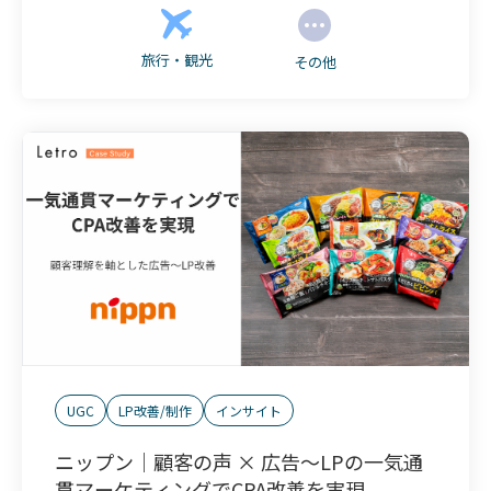
旅行・観光
その他
UGC
LP改善/制作
インサイト
ニップン｜顧客の声 × 広告～LPの一気通
貫マーケティングでCPA改善を実現