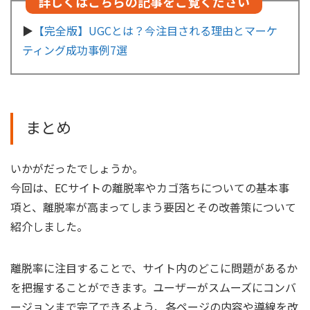
詳しくはこちらの記事をご覧ください
▶
【完全版】UGCとは？今注目される理由とマーケ
ティング成功事例7選
まとめ
いかがだったでしょうか。
今回は、ECサイトの離脱率やカゴ落ちについての基本事
項と、離脱率が高まってしまう要因とその改善策について
紹介しました。
離脱率に注目することで、サイト内のどこに問題があるか
を把握することができます。ユーザーがスムーズにコンバ
ージョンまで完了できるよう、各ページの内容や導線を改