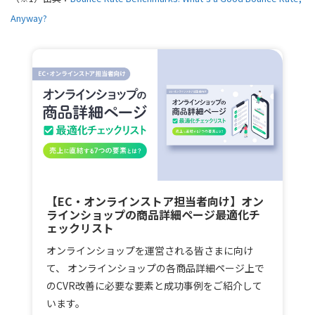
Anyway?
【EC・オンラインストア担当者向け】オン
ラインショップの商品詳細ページ最適化チ
ェックリスト
オンラインショップを運営される皆さまに向け
て、 オンラインショップの各商品詳細ページ上で
のCVR改善に必要な要素と成功事例をご紹介して
います。