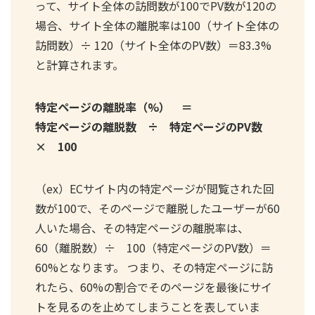
って、サイト全体の訪問数が100でPV数が120の
場合、サイト全体の離脱率は100（サイト全体の
訪問数）÷ 120（サイト全体のPV数）＝83.3%
と計算されます。
特定ページの離脱率（%） ＝
特定ページの離脱数 ÷ 特定ページのPV数
× 100
（ex）ECサイト内の特定ページが閲覧された回
数が100で、そのページで離脱したユーザーが60
人いた場合、その特定ページの離脱率は、
60（離脱数）÷ 100（特定ページのPV数）＝
60%となります。 つまり、その特定ページに訪
れたら、60%の割合でそのページを最後にサイ
トを見るのを止めてしまうことを表していま