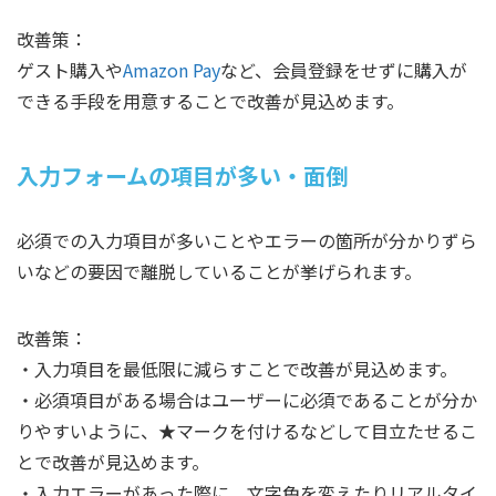
改善策：
ゲスト購入や
Amazon Pay
など、会員登録をせずに購入が
できる手段を用意することで改善が見込めます。
入力フォームの項目が多い・面倒
必須での入力項目が多いことやエラーの箇所が分かりずら
いなどの要因で離脱していることが挙げられます。
改善策：
・入力項目を最低限に減らすことで改善が見込めます。
・必須項目がある場合はユーザーに必須であることが分か
りやすいように、★マークを付けるなどして目立たせるこ
とで改善が見込めます。
・入力エラーがあった際に、文字色を変えたりリアルタイ