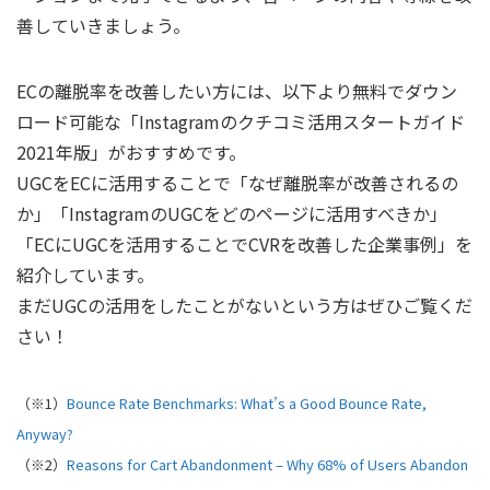
善していきましょう。
ECの離脱率を改善したい方には、以下より無料でダウン
ロード可能な「Instagramのクチコミ活用スタートガイド
2021年版」がおすすめです。
UGCをECに活用することで「なぜ離脱率が改善されるの
か」「InstagramのUGCをどのページに活用すべきか」
「ECにUGCを活用することでCVRを改善した企業事例」を
紹介しています。
まだUGCの活用をしたことがないという方はぜひご覧くだ
さい！
（※1）
Bounce Rate Benchmarks: What’s a Good Bounce Rate,
Anyway?
（※2）
Reasons for Cart Abandonment – Why 68% of Users Abandon