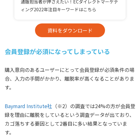
通販担当者が押さえたい！ECダイレクトマーケテ
ィング2022年注目キーワードはこちら
資料をダウンロード
会員登録が必須になってしまっている
購入意向のあるユーザーにとって会員登録が必須条件の場
合、入力の手間がかかり、離脱率が高くなることがありま
す。
Baymard Institute社
（※2）の調査では24%の方が会員登
録を理由に離脱をしているという調査データが出ており、
カゴ落ちする要因として2番目に多い結果となっていま
す。