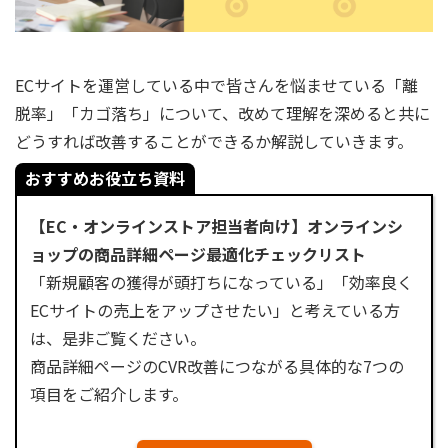
ECサイトを運営している中で皆さんを悩ませている「離
脱率」「カゴ落ち」について、改めて理解を深めると共に
どうすれば改善することができるか解説していきます。
おすすめお役立ち資料
【EC・オンラインストア担当者向け】オンラインシ
ョップの商品詳細ページ最適化チェックリスト
「新規顧客の獲得が頭打ちになっている」「効率良く
ECサイトの売上をアップさせたい」と考えている方
は、是非ご覧ください。
商品詳細ページのCVR改善につながる具体的な7つの
項目をご紹介します。