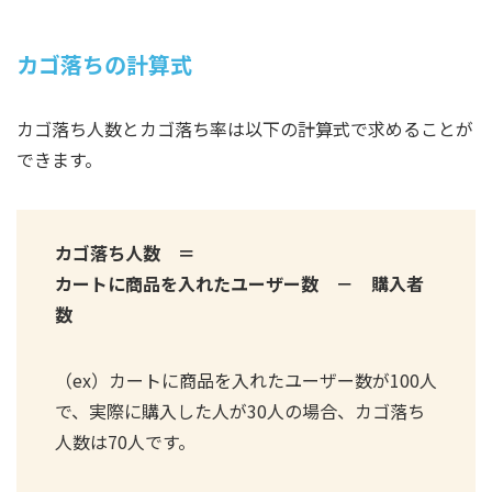
カゴ落ちの計算式
カゴ落ち人数とカゴ落ち率は以下の計算式で求めることが
できます。
カゴ落ち人数 ＝
カートに商品を入れたユーザー数 － 購入者
数
（ex）カートに商品を入れたユーザー数が100人
で、実際に購入した人が30人の場合、カゴ落ち
人数は70人です。