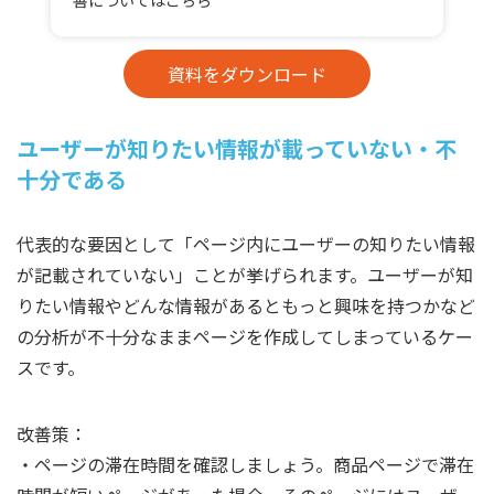
資料をダウンロード
ユーザーが知りたい情報が載っていない・不
十分である
代表的な要因として「ページ内にユーザーの知りたい情報
が記載されていない」ことが挙げられます。ユーザーが知
りたい情報やどんな情報があるともっと興味を持つかなど
の分析が不十分なままページを作成してしまっているケー
スです。
改善策：
・ページの滞在時間を確認しましょう。商品ページで滞在