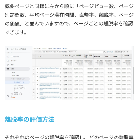
概要ページと同様に左から順に「ぺージビュー数、ページ
別訪問数、平均ページ滞在時間、直帰率、離脱率、ページ
の価値」と並んでいますので、ページごとの離脱率を確認
できます。
離脱率の評価方法
それぞれのページの離脱率を確認し、どのページの離脱率