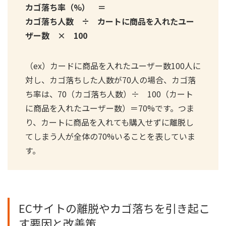
カゴ落ち率（%） ＝
カゴ落ち人数 ÷ カートに商品を入れたユー
ザー数 × 100
（ex）カードに商品を入れたユーザー数100人に
対し、カゴ落ちした人数が70人の場合、カゴ落
ち率は、70（カゴ落ち人数）÷ 100（カート
に商品を入れたユーザー数）＝70%です。つま
り、カートに商品を入れても購入せずに離脱し
てしまう人が全体の70%いることを表していま
す。
ECサイトの離脱やカゴ落ちを引き起こ
す要因と改善策