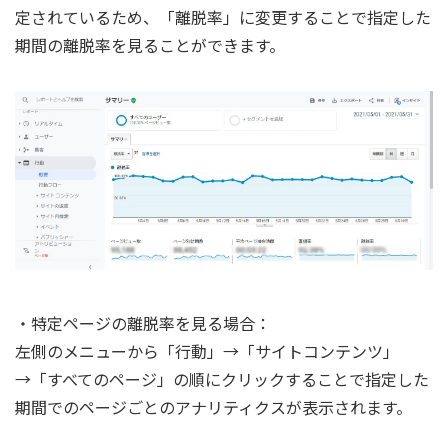
定されているため、「離脱率」に変更することで指定した
期間の離脱率を見ることができます。
・特定ページの離脱率を見る場合：
左側のメニューから「行動」→「サイトコンテンツ」
→「すべてのページ」の順にクリックすることで指定した
期間でのページごとのアナリティクスが表示されます。