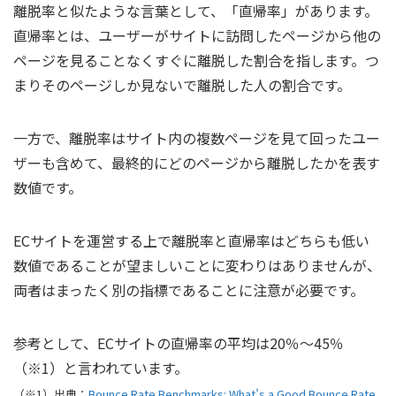
離脱率と似たような言葉として、「直帰率」があります。
直帰率とは、ユーザーがサイトに訪問したページから他の
ページを見ることなくすぐに離脱した割合を指します。つ
まりそのページしか見ないで離脱した人の割合です。
一方で、離脱率はサイト内の複数ページを見て回ったユー
ザーも含めて、最終的にどのページから離脱したかを表す
数値です。
ECサイトを運営する上で離脱率と直帰率はどちらも低い
数値であることが望ましいことに変わりはありませんが、
両者はまったく別の指標であることに注意が必要です。
参考として、ECサイトの直帰率の平均は20％～45％
（※1）と言われています。
（※1）出典：
Bounce Rate Benchmarks: What’s a Good Bounce Rate,