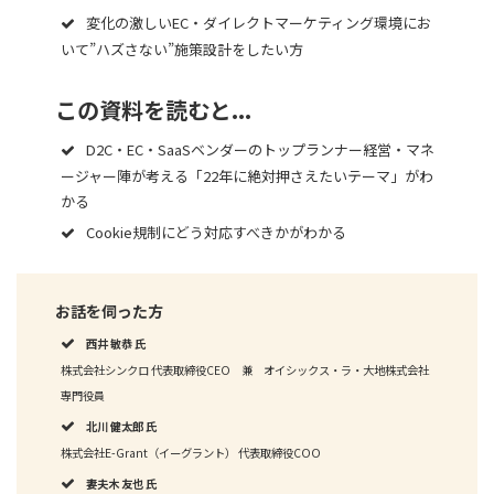
変化の激しいEC・ダイレクトマーケティング環境にお
いて”ハズさない”施策設計をしたい方
この資料を読むと...
D2C・EC・SaaSベンダーのトップランナー経営・マネ
ージャー陣が考える「22年に絶対押さえたいテーマ」がわ
かる
Cookie規制にどう対応すべきかがわかる
お話を伺った方
西井 敏恭 氏
株式会社シンクロ 代表取締役CEO 兼 オイシックス・ラ・大地株式会社
専門役員
北川 健太郎 氏
株式会社E-Grant（イーグラント） 代表取締役COO
妻夫木 友也 氏