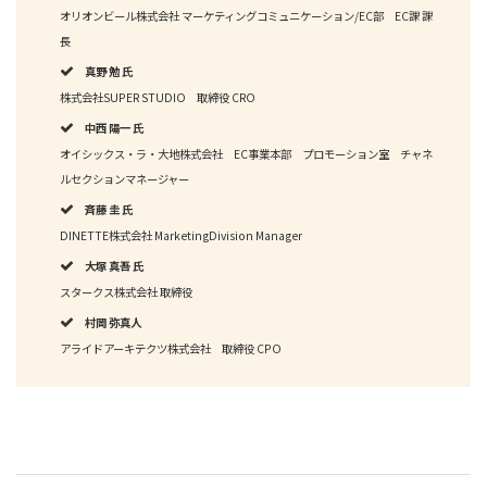
オリオンビール株式会社 マーケティングコミュニケーション/EC部 EC課 課
長
真野 勉 氏
株式会社SUPER STUDIO 取締役 CRO
中西 陽一 氏
オイシックス・ラ・大地株式会社 EC事業本部 プロモーション室 チャネ
ルセクションマネージャー
斉藤 圭 氏
DINETTE株式会社 MarketingDivision Manager
大塚 真吾 氏
スタークス株式会社 取締役
村岡 弥真人
アライドアーキテクツ株式会社 取締役 CPO