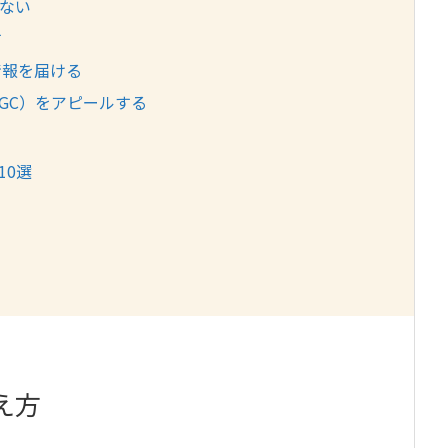
ない
す
情報を届ける
GC）をアピールする
10選
く
え方