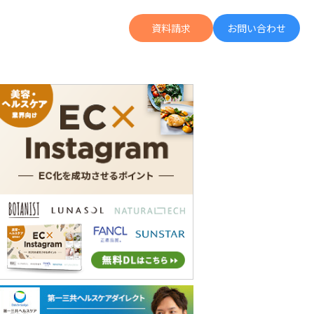
資料請求
お問い合わせ
の広告投資より何倍も成果に繋がる「Letro」の詳細がわかる
UGC運用がデジタル広告拡張の軸に。ZENBが語る「運用型UGC」のススメ