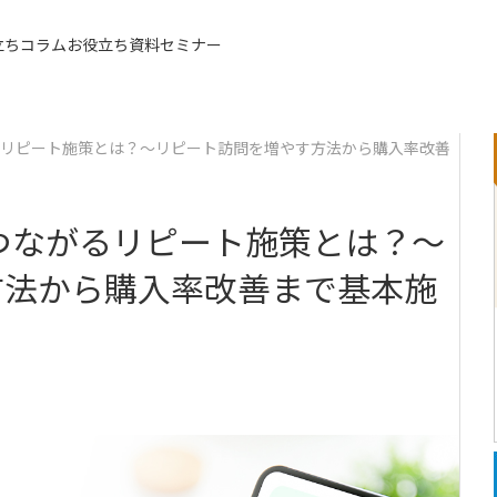
立ちコラム
お役立ち資料
セミナー
同額
るリピート施策とは？～リピート訪問を増やす方法から購入率改善
つながるリピート施策とは？～
方法から購入率改善まで基本施