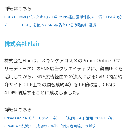
詳細はこちら
BULK HOMME(バルクオム)：1年でSNS経由獲得件数は10倍・CPAは3分
の1に ―「UGC」を使ってSNS広告とLPを戦略的に連携 ―
株式会社Flair
株式会社Flairは、スキンケアコスメのPrimo Ordine（プ
リモディーネ）のSNS広告クリエイティブに、動画UGCを
活用してから、SNS広告経由での流入によるCVR（商品紹
介サイト：LP上での顧客成約率）を1.6倍改善、CPAは
41.4%削減することに成功しました。
詳細はこちら
Primo Ordine（プリモディーネ）：「動画UGC」活用でCVR1.6倍、
CPA41.4％削減！ー成功のカギは「消費者目線」の訴求ー