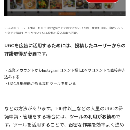
UGC活用ツール「Letro」利用でInstagram上ではできない「and」検索も可能。複数ハッシ
ュタグを指定し全てがついている投稿の絞込収集も可能。
UGCを広告に活用するためには、投稿したユーザーからの
許諾取得が必要
です。
・企業アカウントからInstagramコメント欄にDMやコメントで直接書き
込みする
・UGC収集機能がある専用ツールを用いる
などの方法があります。100件以上などの大量のUGCの許
諾申請・管理をする場合には、
ツールの利用がお勧め
で
す。ツールを活用することで、緻密な作業を効率よく進め