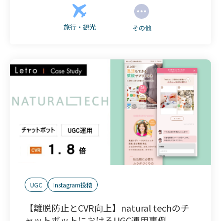
旅行・観光
その他
UGC
Instagram投稿
【離脱防止とCVR向上】natural techのチ
ャットボットにおけるUGC運用事例