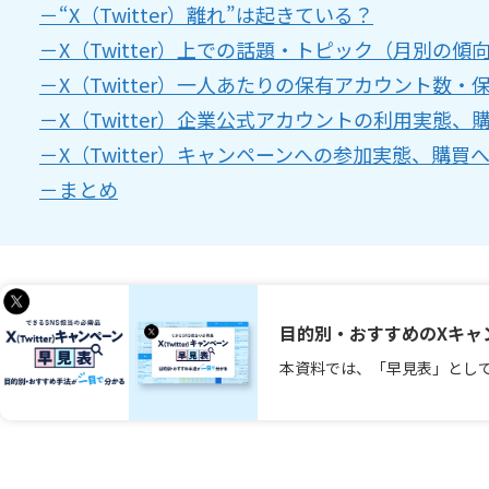
－“X（Twitter）離れ”は起きている？
－X（Twitter）上での話題・トピック（月別の傾
－X（Twitter）一人あたりの保有アカウント数
－X（Twitter）企業公式アカウントの利用実態、
－X（Twitter）キャンペーンへの参加実態、購買
－まとめ
目的別・おすすめのXキャ
本資料では、「早見表」とし