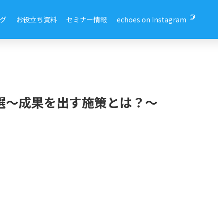
グ
お役立ち資料
セミナー情報
echoes on Instagram
例9選～成果を出す施策とは？～