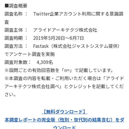
■調査概要
調査名称 ： Twitter企業アカウント利用に関する意識調
査
調査主体 ： アライドアーキテクツ株式会社
調査時期 ： 2019年5月28日～6月7日
調査方法 ： Fastask（株式会社ジャストシステム提供）
でアンケート調査を実施
調査対象数： 4,309名
※設問ごとの有効回答数を「n=」で記載しています。
※本調査の内容を転載・ご利用いただく場合は「アライド
アーキテクツ株式会社調べ」とクレジットを記載してくだ
さい。
【無料ダウンロード】
本調査レポートの完全版（性別・世代別の結果含む）をダ
ウンロード