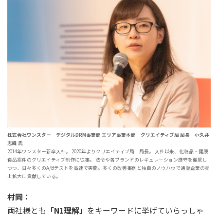
株式会社ワンスター デジタルDRM事業部 エリア事業本部 クリエイティブ局 局長 小久井
志織 氏
2014年ワンスター新卒入社。 2020年よりクリエイティブ局 局長。 入社以来、化粧品・健康
食品案件のクリエイティブ制作に従事。 法令や各ブランドのレギュレーション遵守を徹底し
つつ、日々多くのA/Bテストを高速で実施。多くの改善事例と独自のノウハウで通販企業の売
上拡大に貢献している。
村岡：
両社様とも
「N1理解」
をキーワードに挙げていらっしゃ