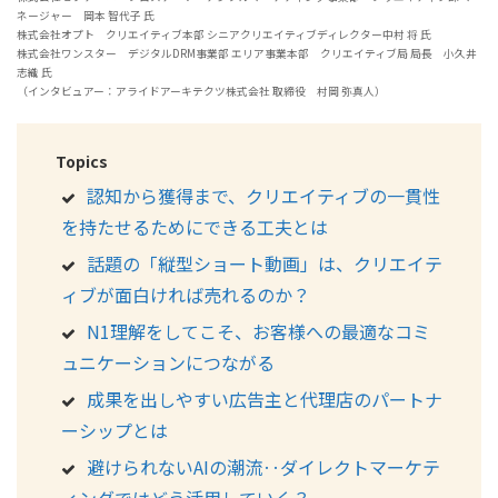
ネージャー 岡本 智代子 氏
株式会社オプト クリエイティブ本部 シニアクリエイティブディレクター中村 将 氏
株式会社ワンスター デジタルDRM事業部 エリア事業本部 クリエイティブ局 局長 小久井
志織 氏
（インタビュアー：アライドアーキテクツ株式会社 取締役 村岡 弥真人）
Topics
認知から獲得まで、クリエイティブの一貫性
を持たせるためにできる工夫とは
話題の「縦型ショート動画」は、クリエイテ
ィブが面白ければ売れるのか？
N1理解をしてこそ、お客様への最適なコミ
ュニケーションにつながる
成果を出しやすい広告主と代理店のパートナ
ーシップとは
避けられないAIの潮流‥ダイレクトマーケテ
ィングではどう活用していく？