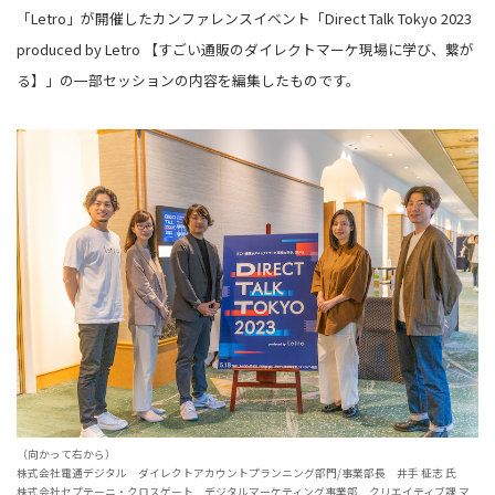
「Letro」が開催したカンファレンスイベント「Direct Talk Tokyo 2023
produced by Letro 【すごい通販のダイレクトマーケ現場に学び、繋が
る】」の一部セッションの内容を編集したものです。
（向かって右から）
株式会社電通デジタル ダイレクトアカウントプランニング部門/事業部長 井手 柾志 氏
株式会社セプテーニ・クロスゲート デジタルマーケティング事業部 クリエイティブ課 マ