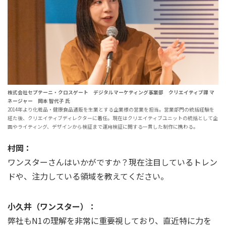
株式会社セプテーニ・クロスゲート デジタルマーケティング事業部 クリエイティブ課 マ
ネージャー 岡本 智代子 氏
2014年より化粧品・健康食品通販を生業とする企業様の営業を担当。営業部門の統括経験を
経た後、クリエイティブディレクターに着任。現在はクリエイティブユニットの統括として企
画やライティング、デザインから検証まで運用検証に関する一貫した制作に携わる。
村岡：
ワンスターさんはいかがですか？現在注目しているトレン
ドや、注力している領域を教えてください。
小久井（ワンスター）：
弊社もN1の理解を非常に重要視しており、直近特に力を