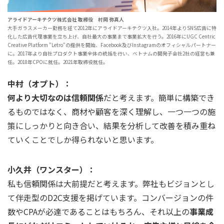
アライドアーキテクツ株式会社 取締役 村岡 弥真人
大手ガラスメーカー勤務を経て2012年にアライドアーキテクツ入社。2014年よりSNS広告に特
化した広告代理事業を立ち上げ、自社最大の事業まで事業拡大を行う。2016年にUGC Centric
Creative Platform "Letro"の提供を開始、Facebook及びInstagramのオフィシャルパートナー
に。2017年より自社プロダクト事業全体の統括を行い、ベトナムの開発子会社2社の経営も兼
任。2018年CPOに就任。2021年取締役就任。
中村（オプト）：
何より大切なのは信頼関係
だと考えます。簡単に構築でき
るものではなく、商材や顧客を深く理解し、一つ一つの施
策にしっかりと向き合い、結果を分析して改善を積み重ね
ていくことでしか得られないと思います。
小久井（ワンスター）：
私も信頼関係は大前提だと考えます。弊社もビジョンとし
て伴走型のD2C支援を掲げています。コンバージョンの件
数やCPAが必達であることはもちろん、それ以上の
事業成