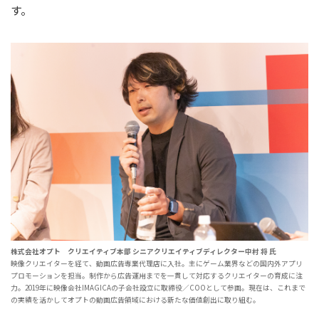
す。
株式会社オプト クリエイティブ本部 シニアクリエイティブディレクター中村 将 氏
映像クリエイターを経て、動画広告専業代理店に入社。主にゲーム業界などの国内外アプリ
プロモーションを担当。制作から広告運用までを一貫して対応するクリエイターの育成に注
力。2019年に映像会社IMAGICAの子会社設立に取締役／COOとして参画。現在は、これまで
の実績を活かしてオプトの動画広告領域における新たな価値創出に取り組む。