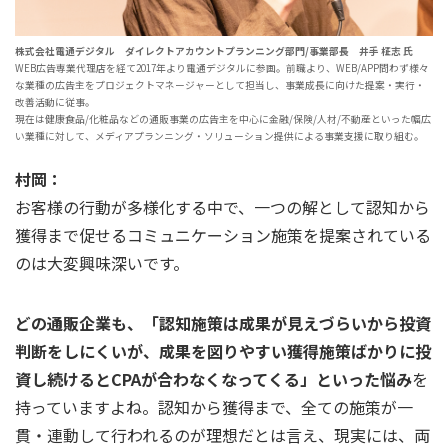
株式会社電通デジタル ダイレクトアカウントプランニング部門/事業部長 井手 柾志 氏
WEB広告専業代理店を経て2017年より電通デジタルに参画。前職より、WEB/APP問わず様々
な業種の広告主をプロジェクトマネージャーとして担当し、事業成長に向けた提案・実行・
改善活動に従事。
現在は健康食品/化粧品などの通販事業の広告主を中心に金融/保険/人材/不動産といった幅広
い業種に対して、メディアプランニング・ソリューション提供による事業支援に取り組む。
村岡：
お客様の行動が多様化する中で、一つの解として認知から
獲得まで促せるコミュニケーション施策を提案されている
のは大変興味深いです。
どの通販企業も、「認知施策は成果が見えづらいから投資
判断をしにくいが、成果を図りやすい獲得施策ばかりに投
資し続けるとCPAが合わなくなってくる」といった悩み
を
持っていますよね。認知から獲得まで、全ての施策が一
貫・連動して行われるのが理想だとは言え、現実には、両