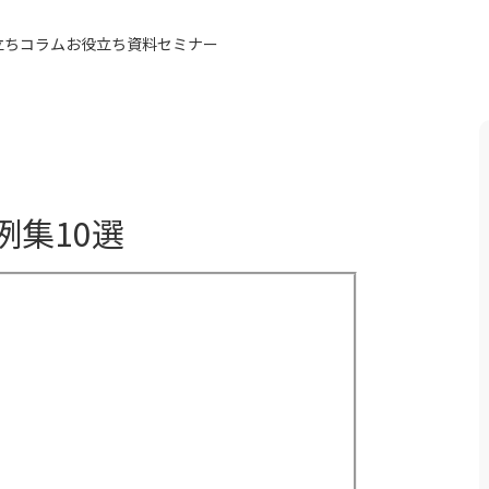
立ちコラム
お役立ち資料
セミナー
同額
例集10選