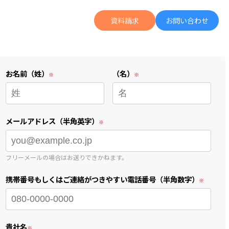
資料請求
お問い合わせ
の広告投資より何倍も成果に繋がる「Letro」の詳細がわかる
UGC運用がデジタル広告拡張の軸に。ZENBが語る「運用型UGC」のススメ
お名前（姓）
（名）
メールアドレス（半角英字）
フリーメールの場合はお送りできかねます。
携帯番号もしくはご連絡がつきやすい電話番号（半角数字）
貴社名