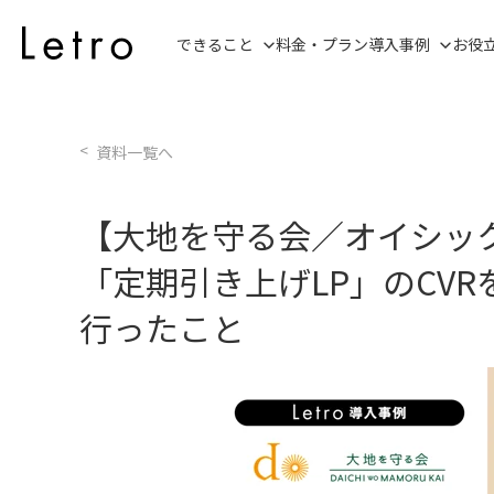
できること
料金・プラン
導入事例
お役
資料一覧へ
【大地を守る会／オイシッ
「定期引き上げLP」のCVR
行ったこと