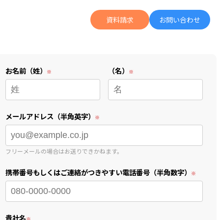
資料請求
お問い合わせ
の広告投資より何倍も成果に繋がる「Letro」の詳細がわかる
UGC運用がデジタル広告拡張の軸に。ZENBが語る「運用型UGC」のススメ
お名前（姓）
（名）
メールアドレス（半角英字）
フリーメールの場合はお送りできかねます。
携帯番号もしくはご連絡がつきやすい電話番号（半角数字）
貴社名