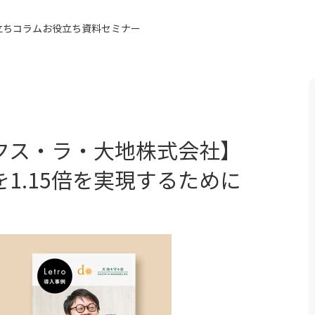
立ちコラム
お役立ち資料
セミナー
同額
クス・ラ・大地株式会社】
を1.15倍を実現するために