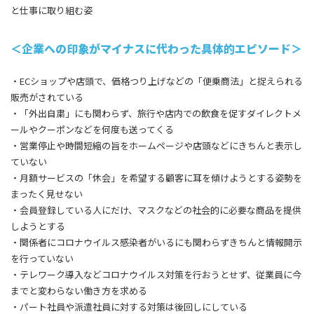
と仕事に取り組む姿
＜企業への印象がマイナスに代わった具体的エピソード＞
・ECショップや店頭で、価格つり上げなどの「便乗商法」と捉えられる
販売がされている
・「外出自粛」にも関わらず、旅行や店内での飲食を促すダイレクトメ
ールやクーポンなどを何度も送ってくる
・営業停止や時間短縮の旨をホームページや店頭などにきちんと表示し
ていない
・月額サービスの「休会」を希望する顧客に耳を傾けようとする姿勢を
まったく見せない
・会員登録している人にだけ、マスクなどの社会的に必要な商品を提供
しようとする
・関係者にコロナウイルス感染者がいるにも関わらずきちんと情報開示
を行っていない
・テレワーク導入などコロナウイルス対策を行おうとせず、従業員に今
までと変わらない働き方を求める
・パート社員や派遣社員に対する対策は後回しにしている