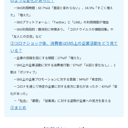
のような変化があった？
－SNS利用時間：63.7%は「普段と変わらない」、34.5%「すごく増え
た」「増えた」
－SNSプラットフォーム：「Twitter」と「LINE」の利用頻度が増加
－SNS利用目的：媒体別に特徴あり。「コロナウイルスの情報収集」や
「友人との交流」など
②コロナショック後、消費者はSNS上の企業活動をどう見て
いる？
－企業の投稿を目にする頻度：27%が「増えた」
－SNS上の企業活動に対する消費者行動：57%が「以前と変化なし」、2
割は「ポジティブ」
－SNS上の企業プロモーションに対する意識：94%が「肯定的」
－コロナを通じて特定の企業に対する見方に変化があったか：43%が「変
化があった」
－「社会」「顧客」「従業員」に対する姿勢が企業への見方を変える
③まとめ