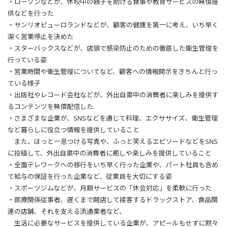
・ローソンなどが、休校中の親子を助ける食事や教育サービスの無償提
供などを行った
・サンリオピューロランドなどが、顧客の健康を第一に考え、いち早く
潔く営業停止を決めた
・スターバックスなどが、店頭で感染防止のための徹底した衛生管理を
行っている姿
・営業時間や衛生管理についてなど、顧客への情報開示をきちんと行っ
ている様子
・出版社やレコード会社などが、外出自粛中の消費者に楽しみを提供す
るコンテンツを無償配信した
・さまざまな企業が、SNSなどを通じて料理、エクササイズ、衛生管理
など暮らしに役立つ情報を提供していること
また、ほっと一息つける写真や、ふっと笑えるエピソードなどをSNS
に投稿して、外出自粛中の消費者に癒しや楽しみを提供していること
・全面テレワークへの移行をいち早く行った企業や、パート社員も含め
て給与の保証を行った企業など、従業員を大切にする姿
・スポーツジムなどが、月額サービスの「休会対応」を柔軟に行った
・医療関係従事者、遅くまで開店して接客するドラッグストア、食品関
連の店舗、それを支える流通業者など、
生活に必要なサービスを提供している企業が、アピールもせずに黙々