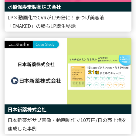
水橋保寿堂製薬株式会社
LP×動画化でCVRが1.99倍に！まつげ美容液
「EMAKED」の勝ちLP誕生秘話
日本新薬株式会社
日本新薬がサブ画像・動画制作で10万円/日の売上増を
達成した事例