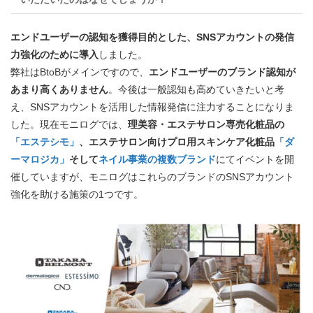
エンドユーザーの認知を獲得目的とした、SNSアカウントの発信
力強化のために導入
しました。
弊社はBtoBがメインですので、
エンドユーザーのブランド認知が
あまり高くありません
。今後は一般認知も高めていきたいと考
え、SNSアカウントを活用した情報発信に注力することになりま
した。現在モニログでは、
理美容・エステサロン専売化粧品
の
「エステシモ」
、エステサロン向けプロ用スキンケア化粧品
「ダ
ーマロジカ」
そして
ネイル事業の複数ブランド
にてイベントを開
催していますが、モニログはこれらのブランドのSNSアカウント
強化を助ける施策の1つです。