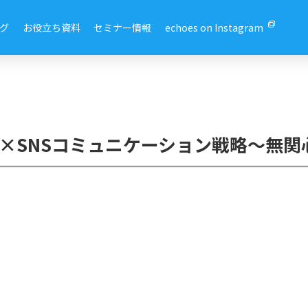
グ
お役立ち資料
セミナー情報
echoes on Instagram
ド×SNSコミュニケーション戦略～無