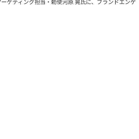
ーケティング担当・勅使河原 晃氏に、ブランドエンゲ