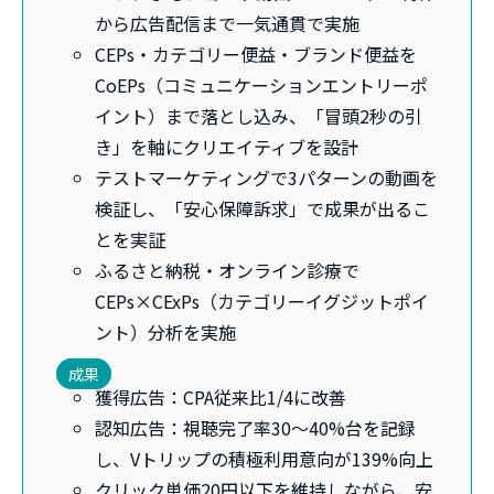
から広告配信まで一気通貫で実施
CEPs・カテゴリー便益・ブランド便益を
CoEPs（コミュニケーションエントリーポ
イント）まで落とし込み、「冒頭2秒の引
き」を軸にクリエイティブを設計
テストマーケティングで3パターンの動画を
検証し、「安心保障訴求」で成果が出るこ
とを実証
ふるさと納税・オンライン診療で
CEPs×CExPs（カテゴリーイグジットポイ
ント）分析を実施
成果
獲得広告：CPA従来比1/4に改善
認知広告：視聴完了率30〜40%台を記録
し、Vトリップの積極利用意向が139%向上
クリック単価20円以下を維持しながら、安