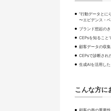
”行動データとに
〜エビデンス・ベ
ブランド想起のき
CEPsを知るこ
顧客データの収集
CEPsで診断さ
生成AIを活用した
こんな方に
顧客の声の重要性