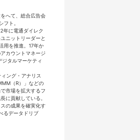
験をへて、総合広告会
シフト。
12年に電通ダイレク
発ユニットリーダーと
活用を推進。17年か
のアカウントマネージ
デジタルマーケティ
ティング・アナリス
MMM（R）」などの
場で市場を拡大するフ
成長に貢献している。
ネスの成果を確実化す
学べるデータドリブ