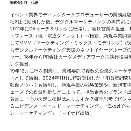
株式会社秤 代表
イベント業界でディレクターとプロデューサーの業務経
社2社に勤務した後、デジタルマーケティングの専門家に
2011年にDAサーチ＆リンクに転職し、新規営業を担当。
トフォース（現・電通ダイレクト）へ転籍。新規事業開
してMMM（マーケティング・ミックス・モデリング）の
らデジタルマーケティング支援のネットイヤーグループ
ャー、18年からPR会社カーツメディアワークス執行役員
ング担当。
19年12月に秤を創業し、業務委託で複数の企業のマーケ
トとして活動。2024年11月に特許登録した「消費者調査
独自ノウハウも活用し、新規事業の戦略策定や、新興市
ェーズでの投資判断などによって、担当企業のブランド
著書に『その決定に根拠はありますか？確率思考でビジ
るエビデンス・ベースド・マーケティング』『Excelで
ン・マーケティング』（マイナビ出版）