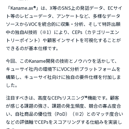
「Kaname.ax®」は、X等のSNS上の発話データ、ECサイ
ト等のレビューデータ、アンケートなど、多様なデータ
ソースからVOCを統合的に収集・分析、そして特許出願
中の独自AI技術（※1）により、CEPs（カテゴリーエン
トリーポイント）や顧客インサイトを可視化することが
できるのが基本仕様です。
今回、このKaname開発の技術とノウハウを活かして、
キューサイ社内の環境下にVOC分析プラットフォームを
構築し、キューサイ社向けに独自の要件仕様を付加しま
した。
注目すべきは、高度なCEPsリスニング®機能です。顧客
が感じる課題の強さ、課題の発生頻度、競合の寡占度合
い、自社商品の優位性（PoD）（※2）とのマッチ度合い
などの評価軸でCEPsをスコアリングする仕組みを実装し