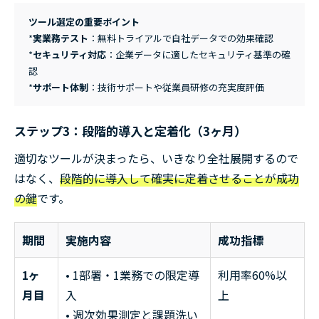
ツール選定の重要ポイント
*
実業務テスト
：無料トライアルで自社データでの効果確認
*
セキュリティ対応
：企業データに適したセキュリティ基準の確
認
*
サポート体制
：技術サポートや従業員研修の充実度評価
ステップ3：段階的導入と定着化（3ヶ月）
適切なツールが決まったら、いきなり全社展開するので
はなく、
段階的に導入して確実に定着させることが成功
の鍵
です。
期間
実施内容
成功指標
1ヶ
• 1部署・1業務での限定導
利用率60%以
月目
入
上
• 週次効果測定と課題洗い