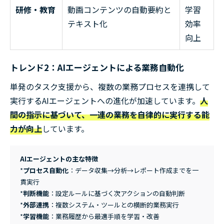
研修・教育
動画コンテンツの自動要約と
学習
テキスト化
効率
向上
トレンド2：AIエージェントによる業務自動化
単発のタスク支援から、複数の業務プロセスを連携して
実行するAIエージェントへの進化が加速しています。
人
間の指示に基づいて、一連の業務を自律的に実行する能
力が向上
しています。
AIエージェントの主な特徴
*
プロセス自動化
：データ収集→分析→レポート作成までを一
貫実行
*
判断機能
：設定ルールに基づく次アクションの自動判断
*
外部連携
：複数システム・ツールとの横断的業務実行
*
学習機能
：業務履歴から最適手順を学習・改善