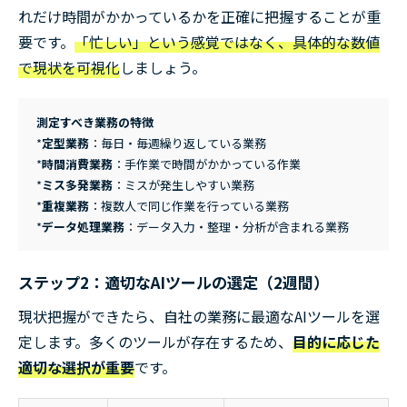
れだけ時間がかかっているかを正確に把握することが重
要です。
「忙しい」という感覚ではなく、具体的な数値
で現状を可視化
しましょう。
測定すべき業務の特徴
*
定型業務
：毎日・毎週繰り返している業務
*
時間消費業務
：手作業で時間がかかっている作業
*
ミス多発業務
：ミスが発生しやすい業務
*
重複業務
：複数人で同じ作業を行っている業務
*
データ処理業務
：データ入力・整理・分析が含まれる業務
ステップ2：適切なAIツールの選定（2週間）
現状把握ができたら、自社の業務に最適なAIツールを選
定します。多くのツールが存在するため、
目的に応じた
適切な選択が重要
です。