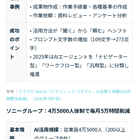
事例
• 成果物作成：作業手順書・各種基準の作成
• 作業依頼：資料レビュー・アンケート分析
成功
• 活用方法が「聞く」から「頼む」へシフト
のポ
• プロンプト文字数の増加（109文字→273文
イン
字）
ト
• 2025年はAIエージェントを「ナビゲーター
型」「ワークフロー型」「汎用型」に分類し
推進
参考：
クラウド Watch「パナソニック コネクト、AI活用で年間44.8万
時間を削減」（2025年7月7日）
ソニーグループ：4万5000人体制で毎月5万時間削減
基本情
AI活用規模
：従業員4万5000人（200以上
報
のグループ会社）