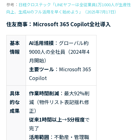
参考：
日経クロステック「LINEヤフーは全従業員1万1000人が生産性
向上、生成AIのフル活用を早く始めよう」（2025年7月17日）
住友商事：Microsoft 365 Copilot全社導入
基本
AI活用規模
：グローバル約
情報
9000人の全社員（2024年4
月開始）
主要ツール
：Microsoft 365
Copilot
具体
作業時間削減
：最大92%削
的な
減（物件リスト表記揺れ修
成果
正）
従来1時間以上
→
5分程度
で
完了
活用範囲
：不動産・管理職