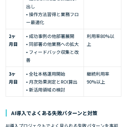
出し
• 操作方法習得と業務フロ
ー最適化
2ヶ
• 成功事例の他部署展開
利用率80%以
月目
• 同部署の他業務への拡大
上
• フィードバック収集と改
善
3ヶ
• 全社本格運用開始
継続利用率
月目
• 月次効果測定とROI算出
90%以上
• 新活用領域の検討
AI導入でよくある失敗パターンと対策
AI導入プロジェクトでよく見られる失敗パターンを事前