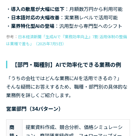
導入の敷居が大幅に低下
：月額数万円から利用可能
日本語対応の大幅改善
：実業務レベルで活用可能
業界特化型AIの登場
：汎用型から専門型へのシフト
参考：
日本経済新聞「生成AIで『業務効率向上』7割 活用体制の整備
は業種で差も」（2025年7月5日）
【部門・職種別】AIで効率化できる業務の例
「うちの会社ではどんな業務にAIを活用できるの？」
そんな疑問にお答えするため、職種・部門別の具体的な
業務例を詳しくご紹介します。
営業部門（34パターン）
商
提案資料作成、競合分析、価格シミュレーシ
談・
ョン、商談議事録作成、フォローアップメー