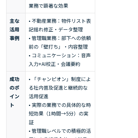
業務で顕著な効果
主な
• 不動産業務：物件リスト表
活用
記揺れ修正・データ整理
事例
• 管理職業務：部下への依頼
前の「壁打ち」・内容整理
• コミュニケーション：音声
入力+AI校正・会議要約
成功
• 「チャンピオン」制度によ
のポ
る社内普及促進と継続的な
イン
活用促進
ト
• 実際の業務での具体的な時
短効果（1時間→5分）の実
証
• 管理職レベルでの積極的活