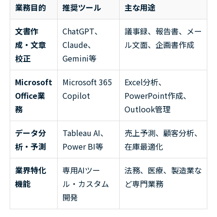
業務目的
推奨ツール
主な用途
文書作
ChatGPT、
議事録、報告書、メー
成・文章
Claude、
ル文面、企画書作成
校正
Gemini等
Microsoft
Microsoft 365
Excel分析、
Office業
Copilot
PowerPoint作成、
務
Outlook管理
データ分
Tableau AI、
売上予測、顧客分析、
析・予測
Power BI等
在庫最適化
業界特化
専用AIツー
法務、医療、製造業な
機能
ル・カスタム
ど専門業務
開発