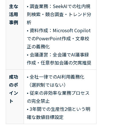
主な
• 調査業務：SeekAIでの社内規
活用
則検索・競合調査・トレンド分
事例
析
• 資料作成：Microsoft Copilot
でのPowerPoint作成・文章校
正の義務化
• 会議運営：全会議でAI議事録
作成・任意参加会議の欠席推奨
成功
• 全社一律でのAI利用義務化
のポ
（選択制ではない）
イン
• 従来の非効率な業務プロセス
ト
の完全禁止
• 3年間での生産性2倍という明
確な数値目標設定