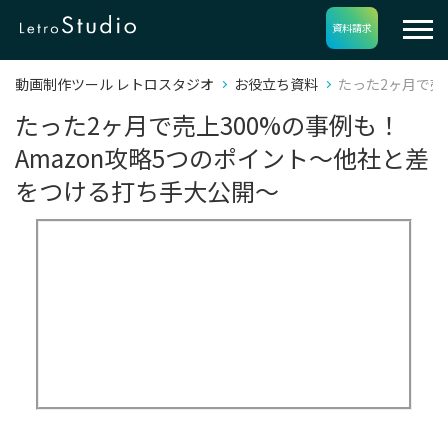
資料請求
動画制作ツール レトロスタジオ
お役立ち資料
たった2ヶ月で売
たった2ヶ月で売上300%の事例も！
Amazon攻略5つのポイント～他社と差
をつける打ち手大公開～