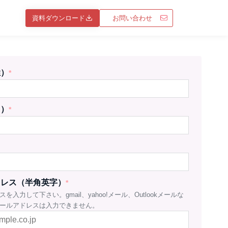
資料ダウンロード
お問い合わせ
姓）
*
名）
*
ドレス（半角英字）
*
を入力して下さい。gmail、yahoo!メール、Outlookメールな
ールアドレスは入力できません。