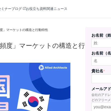
セミナー
ブログ
お役立ち資料
関連ニュース
高頻度」マーケットの構造と行動特性
お名前（
×高頻度」マーケットの構造と行
お名前（
貴社名
*
メールア
会社のアドレス
どのフリーメ