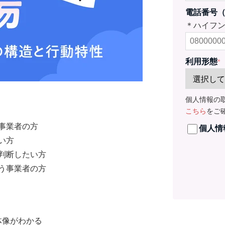
電話番号
＊ハイフ
利用形態
*
個人情報の
こちら
をご
事業者の方
個人情
い方
判断したい方
う事業者の方
体像がわかる