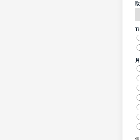
取
T
月
個