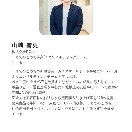
山﨑 智史
株式会社E-Grant
うちでのこづち事業部 コンサルティングチーム
リーダー
うちでのこづちの新規営業、カスタマーサポートを経て2017年1月
よりコンサルティングチームを立ち上げ。
以来二度の全社MVPを受賞するなどチームの成長に尽力している。
単品リピート通販企業を中心に20社以上の支援を行い、F2転換率や
年間LTVの向上に貢献。
直近では美容商材のお試しから定期購入引き上げ率を128％改善。
健康食品の年間LTVを一人あたり1,922円改善。うちでのこづち600
社の運用事例をバックボーンに、各社に合わせた改善施策を提案し
ている。