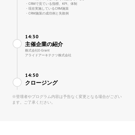
・CRMで見ている指標、KPI、体制
・現在実施しているCRM施策
・CRM施策の成功例と失敗例
14:30
主催企業の紹介
株式会社E-Grant
アライドアーキテクツ株式会社
14:50
クロージング
※
登壇者やプログラム内容は予告なく変更となる場合がござい
ます。ご了承ください。