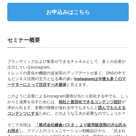
お申込みはこちら
セミナー概要
ブランディングおよび集客ができるチャネルとして、多くの企業が
注力しているInstagram。
トレンドの変化や機能の追加等のアップデートが多く、SNSの中で
もビジネス活用の主力となる事の多い
Instagramは今後も多くのマ
ーケターにとって注目すべき媒体
と言えます。
このように企業によるInstagram運用が当たり前化する中でも、しっ
かりと成果を出すためには、
他社と差別化できるコンテンツ設計
が
求められます。多数の情報が溢れる中でもきちんと
読んでもらえる
コンテンツにする
ために、どのような工夫が必要なのでしょうか？
そこで今回は、
「株式会社鎌倉パスタ 」より販売販促部の片山氏を
お招き
し、ファンとのコミュニケーション戦略設計から、「読まれ