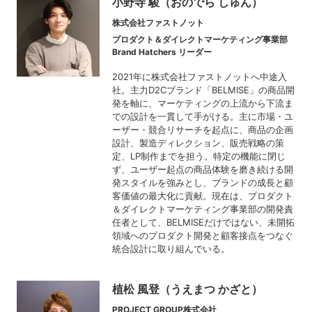
小野寺 駿（おのでら しゅん）
株式会社ファストノット
プロダクト＆ダイレクトマーケティング事業部
Brand Hatchers リーダー
2021年に株式会社ファストノットへ中途入
社。主力D2Cブランド「BELMISE」の商品開
発を軸に、マーケティングの上流から下流ま
での設計を一貫して手がける。主に市場・ユ
ーザー・競合リサーチを起点に、商品の企画
設計、製造ディレクション、販売戦略の策
定、LP制作までを担う。特定の機能に閉じ
ず、ユーザー起点の商品体験を磨き続ける開
発スタイルを強みとし、ブランドの成長と顧
客価値の最大化に貢献。現在は、プロダクト
＆ダイレクトマーケティング事業部の開発責
任者として、BELMISEだけではない、未開拓
領域へのプロダクト開発と顧客接点をつなぐ
統合設計に取り組んでいる。
植松 風登（うえまつ かざと）
PROJECT GROUP株式会社