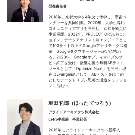
開発責任者
2018年、京都大学を4年次で休学し、宇宙ベ
ンチャーを共同創業。2020年、大学生専用
コミュニティアプリを開発し、京都を拠点に
事業展開。2022年、PROJECT GROUPにジ
ョイン。データアナリスト兼エンジニアとし
て100サイト以上のGoogleアナリティクス構
築、Googleタグマネージャー設定に携わ
る。2023年、Googleオプティマイズのサー
ビス終了を受け、後継を担う無料ABテスト
ツールとして「Optimize Next」を開発。現
在はEvangelistとして、ABテストをはじめ
としたデータドリブン思考の浸透をミッショ
ンに活動中。
堀田 哲郎（ほった てつろう）
アライドアーキテクツ株式会社
Letro事業部 事業部長
2015年にアライドアーキテクツへ新卒入