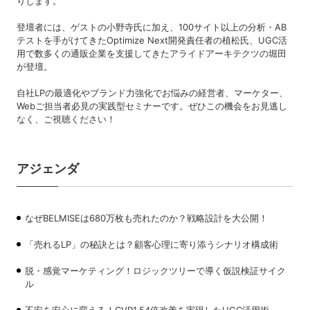
りします。
登壇者には、ゲストの小野寺氏に加え、100サイト以上の分析・AB
テストを手がけてきたOptimize Next開発責任者の植松氏、UGC活
用で数多くの通販企業を支援してきたアライドアーキテクツの堀田
が登壇。
自社LPの最適化やブランド力強化でお悩みの経営者、マーケター、
Webご担当者必見の実践型セミナーです。ぜひこの機会をお見逃し
なく、
ご視聴ください！
アジェンダ
なぜBELMISEは680万枚も売れたのか？戦略設計を大公開！
「売れるLP」の秘訣とは？顧客心理に寄り添うシナリオ構成術
脱・感覚マーケティング！ロジックツリーで導く仮説検証サイク
ル