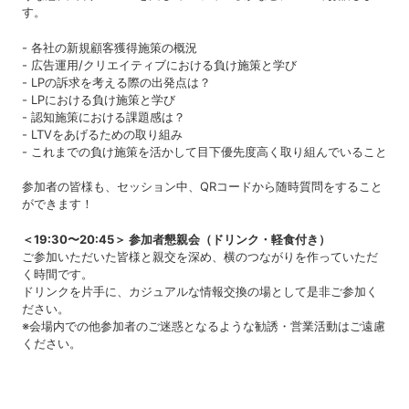
す。
- 各社の新規顧客獲得施策の概況
- 広告運用/クリエイティブにおける負け施策と学び
- LPの訴求を考える際の出発点は？
- LPにおける負け施策と学び
- 認知施策における課題感は？
- LTVをあげるための取り組み
- これまでの負け施策を活かして目下優先度高く取り組んでいること
参加者の皆様も、セッション中、QRコードから随時質問をすること
ができます！
＜19:30〜20:45＞ 参加者懇親会（ドリンク・軽食付き）
ご参加いただいた皆様と親交を深め、横のつながりを作っていただ
く時間です。
ドリンクを片手に、カジュアルな情報交換の場として是非ご参加く
ださい。
※会場内での他参加者のご迷惑となるような勧誘・営業活動はご遠慮
ください。