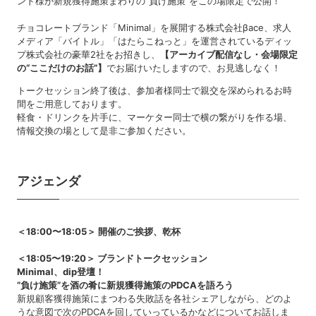
ンド様が新規獲得施策まわりの”負け施策”をこの場限定で公開！
チョコレートブランド「Minimal」を展開する株式会社βace、求人
メディア「バイトル」「はたらこねっと」を運営されているディッ
プ株式会社の豪華2社をお招きし、
【アーカイブ配信なし・会場限定
の“ここだけのお話”】
でお届けいたしますので、お見逃しなく！
トークセッション終了後は、参加者様同士で親交を深められるお時
間をご用意しております。
軽食・ドリンクを片手に、マーケター同士で横の繋がりを作る場、
情報交換の場として是非ご参加ください。
アジェンダ
＜18:00〜18:05＞ 開催のご挨拶、乾杯
＜18:05〜19:20＞ ブランドトークセッション
Minimal、dip登壇！
”負け施策”を酒の肴に新規獲得施策のPDCAを語ろう
新規顧客獲得施策にまつわる失敗話を各社シェアしながら、どのよ
うな意図で次のPDCAを回していっているかなどについてお話しま