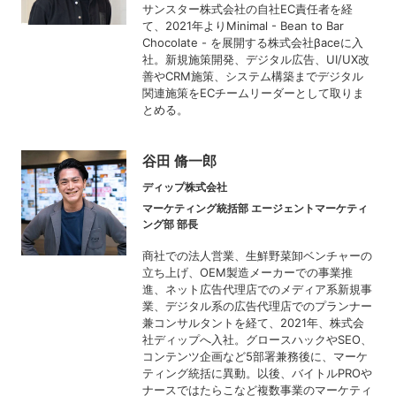
サンスター株式会社の自社EC責任者を経
て、2021年よりMinimal - Bean to Bar
Chocolate - を展開する株式会社βaceに入
社。新規施策開発、デジタル広告、UI/UX改
善やCRM施策、システム構築までデジタル
関連施策をECチームリーダーとして取りま
とめる。
谷田 脩一郎
ディップ株式会社
マーケティング統括部 エージェントマーケティ
ング部 部長
商社での法人営業、生鮮野菜卸ベンチャーの
立ち上げ、OEM製造メーカーでの事業推
進、ネット広告代理店でのメディア系新規事
業、デジタル系の広告代理店でのプランナー
兼コンサルタントを経て、2021年、株式会
社ディップへ入社。グロースハックやSEO、
コンテンツ企画など5部署兼務後に、マーケ
ティング統括に異動。以後、バイトルPROや
ナースではたらこなど複数事業のマーケティ