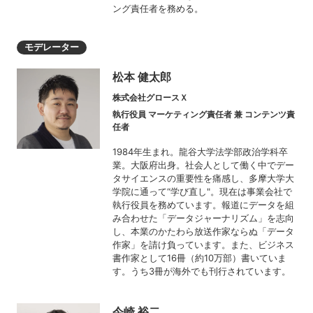
ング責任者を務める。
モデレーター
松本 健太郎
株式会社グロースＸ
執行役員 マーケティング責任者 兼 コンテンツ責
任者
1984年生まれ。龍谷大学法学部政治学科卒
業。大阪府出身。社会人として働く中でデー
タサイエンスの重要性を痛感し、多摩大学大
学院に通って“学び直し"。現在は事業会社で
執行役員を務めています。報道にデータを組
み合わせた「データジャーナリズム」を志向
し、本業のかたわら放送作家ならぬ「データ
作家」を請け負っています。また、ビジネス
書作家として16冊（約10万部）書いていま
す。うち3冊が海外でも刊行されています。
今崎 裕二