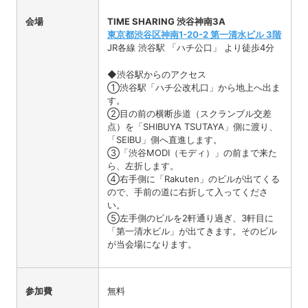
会場
TIME SHARING 渋谷神南3A
東京都渋谷区神南1-20-2 第一清水ビル 3階
JR各線 渋谷駅 「ハチ公口」 より徒歩4分
◆渋谷駅からのアクセス
①渋谷駅「ハチ公改札口」から地上へ出ま
す。
②目の前の横断歩道（スクランブル交差
点）を「SHIBUYA TSUTAYA」側に渡り、
「SEIBU」側へ直進します。
③「渋谷MODI（モディ）」の前まで来た
ら、左折します。
④右手側に「Rakuten」のビルが出てくる
ので、手前の道に右折して入ってくださ
い。
⑤左手側のビルを2軒通り過ぎ、3軒目に
「第一清水ビル」が出てきます。そのビル
が当会場になります。
参加費
無料