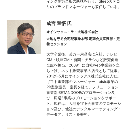
ィング施策全般の統括を行う。Sleepカテゴ
リのブランドマネージャーも兼任している。
成宮 章悟 氏
オイシックス・ラ・大地株式会社
大地を守る会宅配事業本部 定期会員室獲得・定
着セクション
大学卒業後、某カー用品店に入社。テレビ
CM・映画CM・新聞・チラシなど販売促進
全般を担当。2009年に自社web事業部を立
ち上げ、ネット販売事業の店長として従事。
2012年5月にオイシックス株式会社に入社。
ギフト事業部のマネージャー、oisix事業の
PR室副室長・室長を経て、ソリューション
事業部ISETANDOORのプロモーション及
び、周辺5事業のプロモーションをサポー
ト。現在は、大地を守る会事業のプロモーシ
ョン及び、他社のデジタルマーケティング／
データアナリストを兼務。