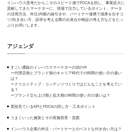
インハウス思考だからこそのスピード感でPDCAを回し、事業拡大に
貢献してきたマーケターに、現場で注力しているポイント、データ
の活用方法、外注/内製の線引きや、パートナー連携で成果を出すコ
ツ/向き合い方、訴求を考える際の出発点や検証の考え方などをたっ
ぷりお伺いします。
アジェンダ
すごい通販のインハウスマーケターの頭の中
ー代理店側とブランド側のキャリア時代での時間の使い方の違い
は？
ークリエイティブ・コンテンツづくりではどんなことを考えてい
る？
ーブランド立ち上げ期と拡大期の時間の使い方の違いは？
普段見ているKPIとPDCAの回し方・工夫ポイント
うまくいった施策とその実施背景・意図
インハウス企業の外注・パートナーとのベストな付き合い方は？