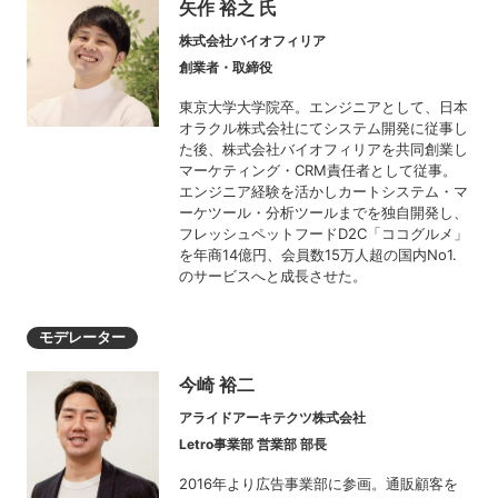
矢作 裕之 氏
株式会社バイオフィリア
創業者・取締役
東京大学大学院卒。エンジニアとして、日本
オラクル株式会社にてシステム開発に従事し
た後、株式会社バイオフィリアを共同創業し
マーケティング・CRM責任者として従事。
エンジニア経験を活かしカートシステム・マ
ーケツール・分析ツールまでを独自開発し、
フレッシュペットフードD2C「ココグルメ」
を年商14億円、会員数15万人超の国内No1.
のサービスへと成長させた。
モデレーター
今崎 裕二
アライドアーキテクツ株式会社
Letro事業部 営業部 部長
2016年より広告事業部に参画。通販顧客を