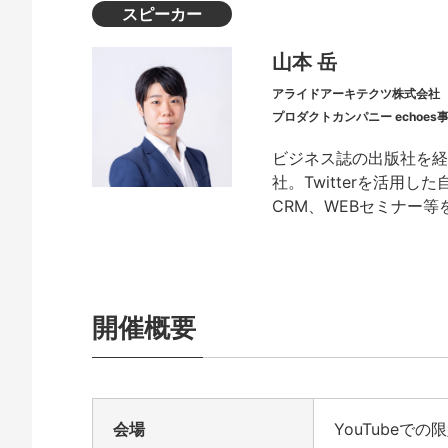
スピーカー
山本 岳
アライドアーキテクツ株式会社
プロダクトカンパニー echoe
ビジネス誌の出版社を経
社。Twitterを活用し
CRM、WEBセミナー等
開催概要
会場
YouTubeでの