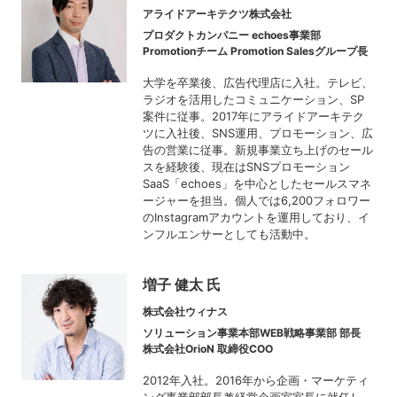
アライドアーキテクツ株式会社
プロダクトカンパニー echoes事業部
Promotionチーム Promotion Salesグループ長
大学を卒業後、広告代理店に入社。テレビ、
ラジオを活用したコミュニケーション、SP
案件に従事。2017年にアライドアーキテク
ツに入社後、SNS運用、プロモーション、広
告の営業に従事。新規事業立ち上げのセール
スを経験後、現在はSNSプロモーション
SaaS「echoes」を中心としたセールスマネ
ージャーを担当。個人では6,200フォロワー
のInstagramアカウントを運用しており、イ
ンフルエンサーとしても活動中。
増子 健太 氏
株式会社ウィナス
ソリューション事業本部WEB戦略事業部 部長
株式会社OrioN 取締役COO
2012年入社。2016年から企画・マーケティ
ング事業部部長兼経営企画室室長に就任し、