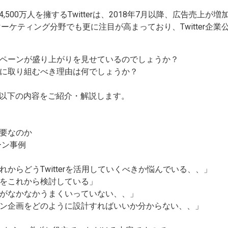
500万人を擁するTwitterは、2018年7月以降、広告売上
マーケティング分野でも更に注目が高まっており、Twitter企
キャンペーンが盛り上がりを見せているのでしょうか？
ペーンに取り組むべき理由は何でしょうか？
以下の内容をご紹介・解説します。
重要なのか
ペーン事例
てこれからどうTwitterを活用していくべきか悩んでいる、、」
利用をこれから検討している」
ているがなかなかうまくいっていない、、」
ンペーン企画をどのように設計すればいいか分からない、、」