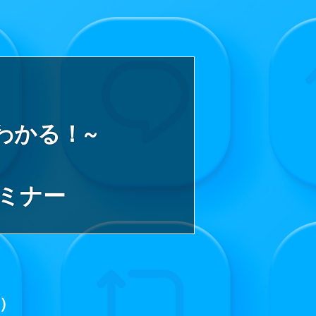
がわかる！~
セミナー
始）