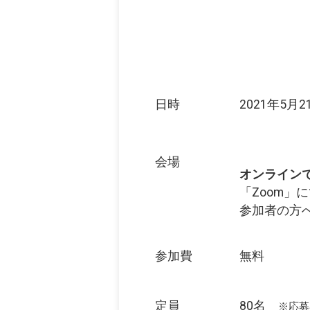
日時
2021年5月2
会場
オンライン
「Zoom」
参加者の方
参加費
無料
定員
80名
※応募