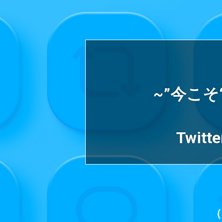
~”今こそ
Twi
（