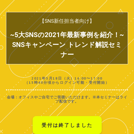
【SNS新任担当者向け】
~
5大SNSの2021年最新事例を紹介！
~
SNSキャンペーン トレンド解説セミ
ナー
2021年5月18日（火）16:00〜17:00
（15時40分頃からログイン可能・受付開始）
会場：オフィスやご自宅でご視聴いただけます。※本セミナーはライ
ブ配信です。
受付は終了しました