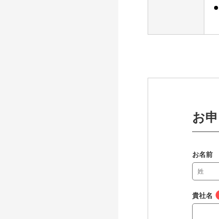
お申
お名前
貴社名