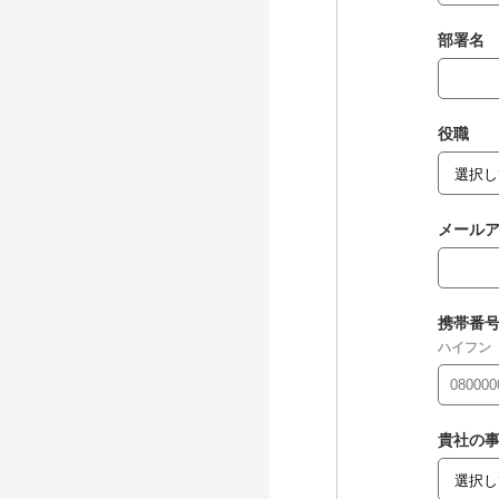
部署名
役職
メール
携帯番
ハイフン
貴社の