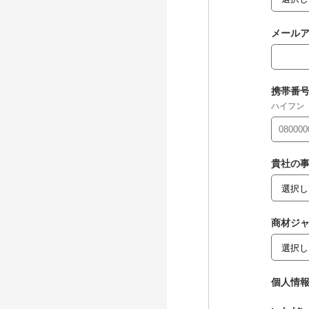
メール
携帯番
ハイフン
貴社の
商材ジ
個人情