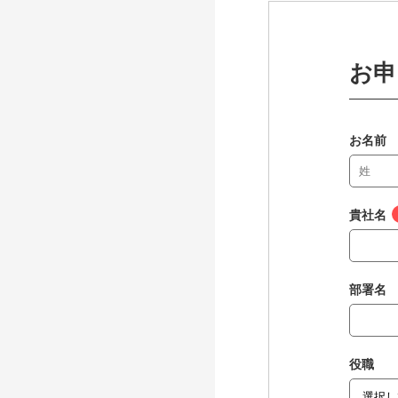
お申
お名前
貴社名
部署名
役職