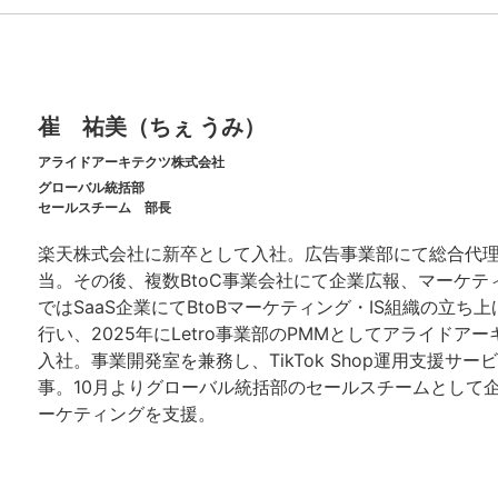
崔 祐美（ちぇ うみ）
アライドアーキテクツ株式会社
グローバル統括部
セールスチーム 部長
楽天株式会社に新卒として入社。広告事業部にて総合代
当。その後、複数BtoC事業会社にて企業広報、マーケテ
ではSaaS企業にてBtoBマーケティング・IS組織の立ち
行い、2025年にLetro事業部のPMMとしてアライドア
入社。事業開発室を兼務し、TikTok Shop運用支援サー
事。10月よりグローバル統括部のセールスチームとして
ーケティングを支援。