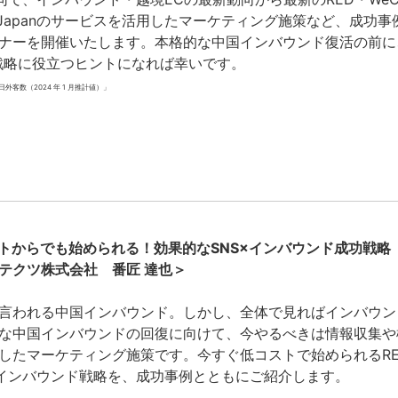
n Japanのサービスを活用したマーケティング施策など、成功
ナーを開催いたします。本格的な中国インバウンド復活の前に
戦略に役立つヒントになれば幸いです。
外客数（2024 年 1 月推計値）」
トからでも始められる！効果的なSNS×インバウンド成功戦略
クツ株式会社 番匠 達也＞
言われる中国インバウンド。しかし、全体で見ればインバウン
な中国インバウンドの回復に向けて、今やるべきは情報収集や
用したマーケティング施策です。今すぐ低コストで始められるR
したインバウンド戦略を、成功事例とともにご紹介します。