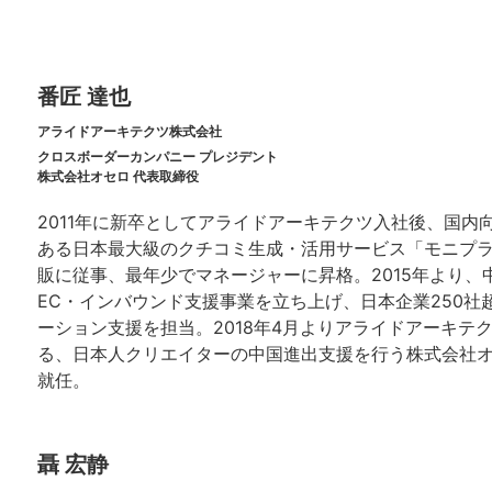
番匠 達也
アライドアーキテクツ株式会社
クロスボーダーカンパニー プレジデント
株式会社オセロ 代表取締役
2011年に新卒としてアライドアーキテクツ入社後、国内
ある日本最大級のクチコミ生成・活用サービス「モニプ
販に従事、最年少でマネージャーに昇格。2015年より、
EC・インバウンド支援事業を立ち上げ、日本企業250社
ーション支援を担当。2018年4月よりアライドアーキテ
る、日本人クリエイターの中国進出支援を行う株式会社
就任。
聶 宏静