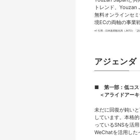
トレンド、Youza
無料オンラインセミ
境ECの両軸の事業
※1 引用：日本政府観光局（JNTO）「訪日
アジェンダ
■
第一部：低コス
＜アライドアーキテ
未だに回復が鈍いと
しています。本格的
っているSNSを活
WeChatを活用