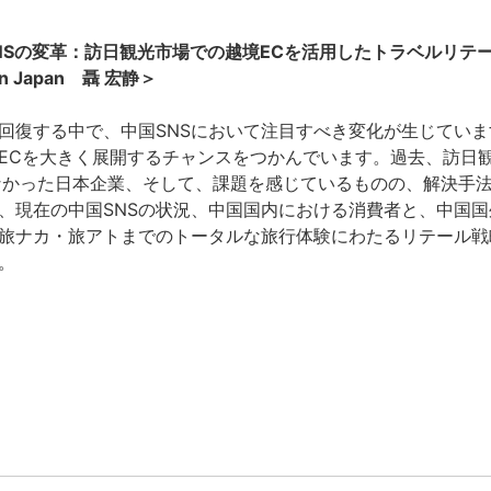
NSの変革：訪日観光市場での越境ECを活用したトラベルリテ
 Japan 聶 宏静＞
回復する中で、中国SNSにおいて注目すべき変化が生じてい
ECを大きく展開するチャンスをつかんでいます。過去、訪日
なかった日本企業、そして、課題を感じているものの、解決手
、現在の中国SNSの状況、中国国内における消費者と、中国
旅ナカ・旅アトまでのトータルな旅行体験にわたるリテール戦
。