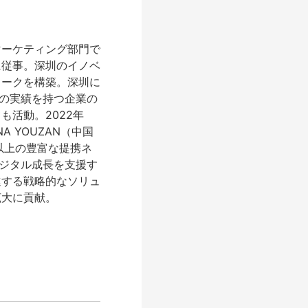
マーケティング部門で
に従事。深圳のイノベ
ワークを構築。深圳に
クトの実績を持つ企業の
活動。2022年
A YOUZAN（中国
舗以上の豊富な提携ネ
デジタル成長を支援す
進する戦略的なソリュ
拡大に貢献。