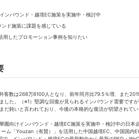
インバウンド・越境EC施策を実施中・検討中
ウンド施策に課題を感じている
tを活用したプロモーション事例を知りたい
要
外客数は268万8100人となり、前年同月比79.5％増、また20
ました。（※1）堅調な回復が見られるインバウンド需要です
まだ鈍いと言われており、今後の本格的な復活が切望されてい
圏向けインバウンド・越境EC施策を実施中・検討中の日本
ーム「Youzan（有賛）」を活用した中国越境EC、中国国内
anと共同で、インバウンド・越境ECの最新動向から最新のRED・We