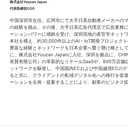
株式会社Youzan Japan
代表取締役COO
中国深圳市在住。広州市にて大手日系自動車メーカーの
の経験を積み、その後、大手日系広告代理店で広告業務
ーションパワーに感銘を受け、深圳現地の産官学ネット
本社を構え、約30,000件以上のAI・IoT開発プロジェ
豊富な経験とネットワークを日本企業へ繋ぐ懸け橋としても
に、株式会社Youzan Japanに入社。深圳を拠点に、CHIN
有賛有限公司）の革新的なリテールSaaSや、800万店
ットワークを駆使し、中国国内ECおよび中国越境ECの
ると共に、クライアントの私域デジタル化への移行を促
ーションを企画・提案することにより、顧客のビジネス